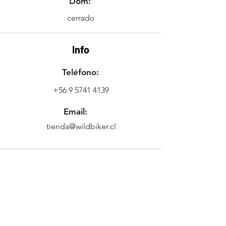
Dom:
cerrado
Info
Teléfono:
+56 9 5741 4139
Email:
tienda@wildbiker.cl
Ubicación
Freire 634,
2421433
Quilpué, Valparaíso,
Chile