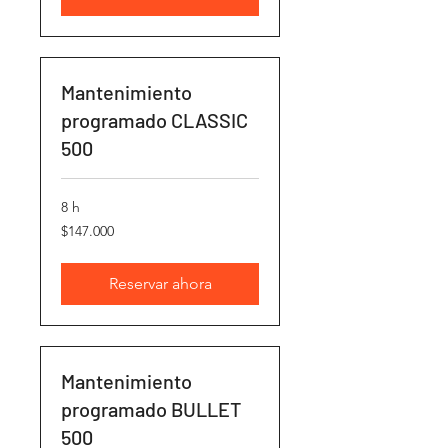
Mantenimiento
programado CLASSIC
500
8 h
147.000
$147.000
pesos
chilenos
Reservar ahora
Mantenimiento
programado BULLET
500