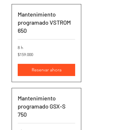
Mantenimiento
programado VSTROM
650
8 h
159.000
$159.000
pesos
chilenos
Reservar ahora
Mantenimiento
programado GSX-S
750