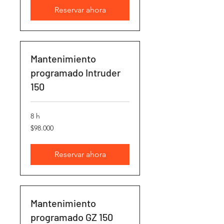
Reservar ahora
Mantenimiento
programado Intruder
150
8 h
98.000
$98.000
pesos
chilenos
Reservar ahora
Mantenimiento
programado GZ 150