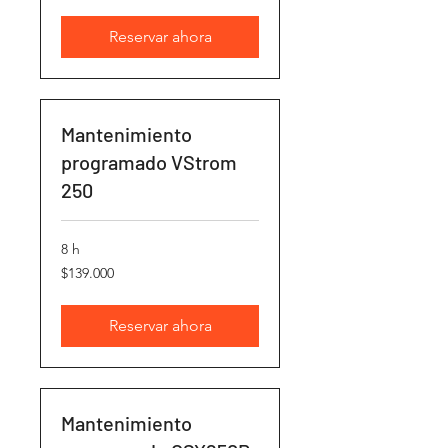
Reservar ahora
Mantenimiento
programado VStrom
250
8 h
139.000
$139.000
pesos
chilenos
Reservar ahora
Mantenimiento