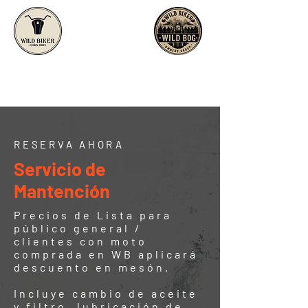
RESERVA AHORA
Servicio de
Mantención
Precios de Lista para
público general /
clientes con moto
comprada en WB aplicará
descuento en mesón.
Incluye cambio de aceite
y filtro, lubricación de