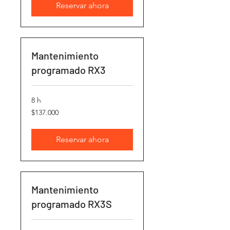
Reservar ahora
Mantenimiento
programado RX3
8 h
137.000
$137.000
pesos
chilenos
Reservar ahora
Mantenimiento
programado RX3S