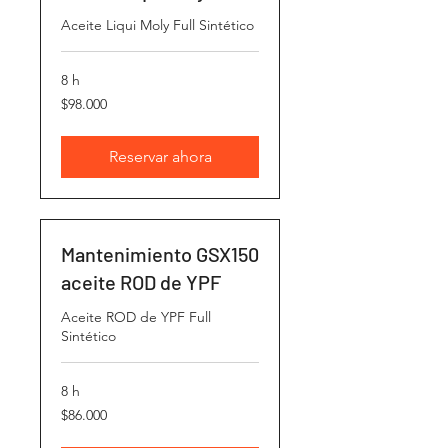
Aceite Liqui Moly Full Sintético
8 h
98.000
$98.000
pesos
chilenos
Reservar ahora
Mantenimiento GSX150
aceite ROD de YPF
Aceite ROD de YPF Full
Sintético
8 h
86.000
$86.000
pesos
chilenos