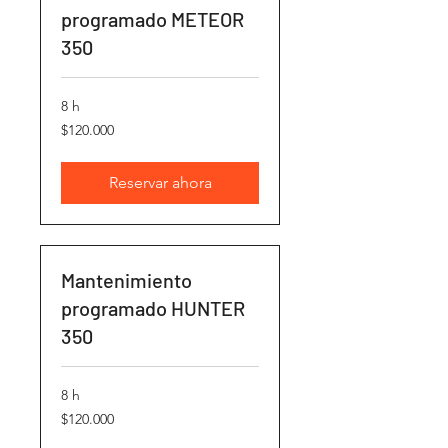
programado METEOR
350
8 h
120.000
$120.000
pesos
chilenos
Reservar ahora
Mantenimiento
programado HUNTER
350
8 h
120.000
$120.000
pesos
chilenos