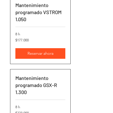
Mantenimiento
programado VSTROM
1.050
8 h
177.000
$177.000
pesos
chilenos
Reservar ahora
Mantenimiento
programado GSX-R
1.300
8 h
223.000