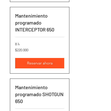
Mantenimiento
programado
INTERCEPTOR 650
8 h
220.000
$220.000
pesos
chilenos
Reservar ahora
Mantenimiento
programado SHOTGUN
650