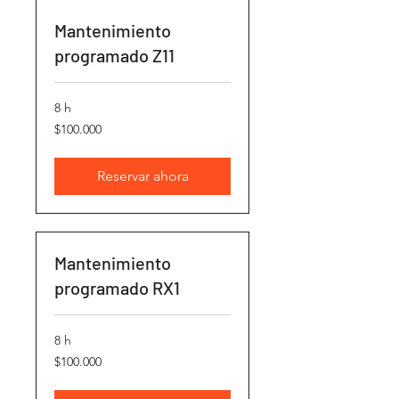
Mantenimiento
programado Z11
8 h
100.000
$100.000
pesos
chilenos
Reservar ahora
Mantenimiento
programado RX1
8 h
100.000
$100.000
pesos
chilenos