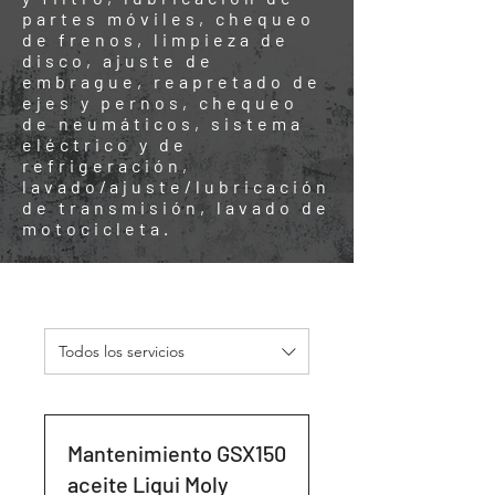
partes móviles, chequeo
de frenos, limpieza de
disco, ajuste de
embrague, reapretado de
ejes y pernos, chequeo
de neumáticos, sistema
eléctrico y de
refrigeración,
lavado/ajuste/lubricación
de transmisión, lavado de
motocicleta.
Todos los servicios
Mantenimiento GSX150
aceite Liqui Moly