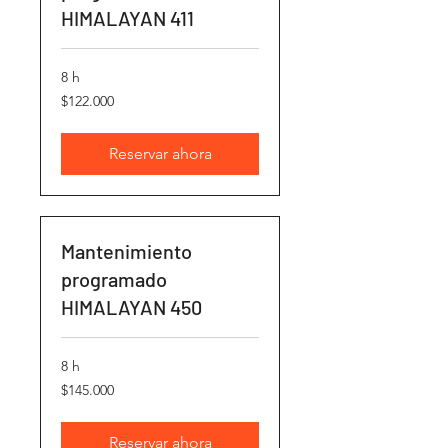
HIMALAYAN 411
8 h
122.000
$122.000
pesos
chilenos
Reservar ahora
Mantenimiento
programado
HIMALAYAN 450
8 h
145.000
$145.000
pesos
chilenos
Reservar ahora