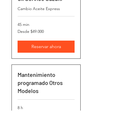
Cambio Aceite Express
45 min
Desde
Desde $49.000
49.000
pesos
chilenos
Reservar ahora
Mantenimiento
programado Otros
Modelos
8 h
Evaluación
Evaluación Recepción
Recepción