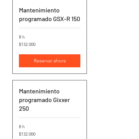
Mantenimiento
programado GSX-R 150
8 h
132.000
$132.000
pesos
chilenos
Reservar ahora
Mantenimiento
programado Gixxer
250
8 h
132.000
$132.000
pesos
chilenos