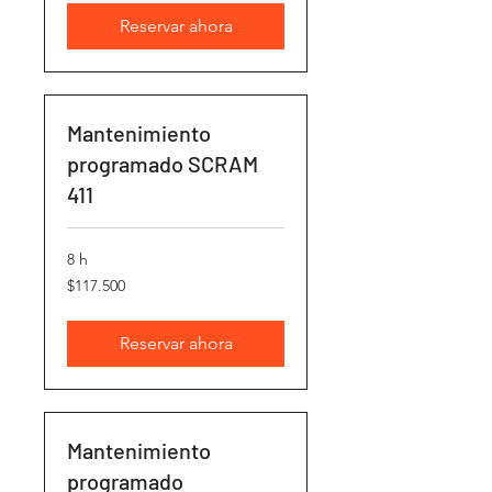
Reservar ahora
Mantenimiento
programado SCRAM
411
8 h
117.500
$117.500
pesos
chilenos
Reservar ahora
Mantenimiento
programado