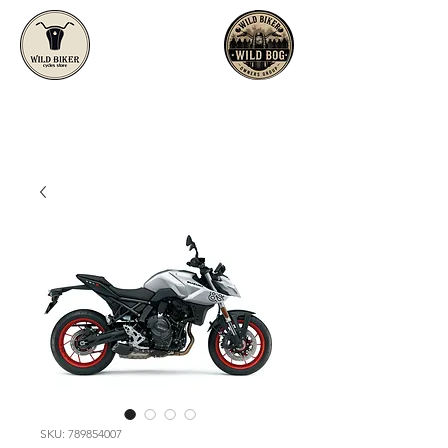
SKU: 789854007