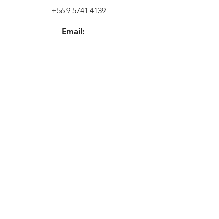
+56 9 5741 4139
Email:
tienda@wildbiker.cl
Ubicación
Freire 634,
2421433
Quilpué, Valparaíso,
Chile
Contáctenme
AQUÍ