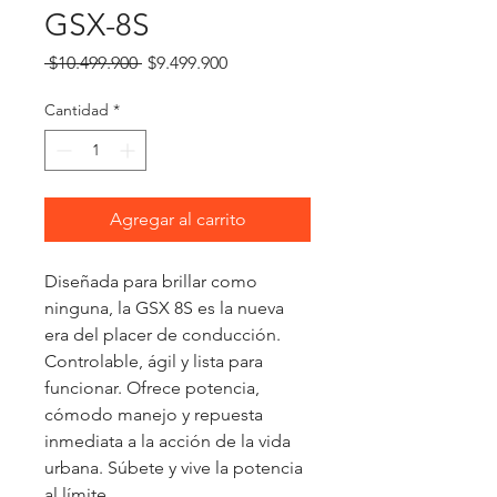
GSX-8S
Precio
Precio
 $10.499.900 
$9.499.900
de
oferta
Cantidad
*
Agregar al carrito
Diseñada para brillar como
ninguna, la GSX 8S es la nueva
era del placer de conducción.
Controlable, ágil y lista para
funcionar. Ofrece potencia,
cómodo manejo y repuesta
inmediata a la acción de la vida
urbana. Súbete y vive la potencia
al límite.