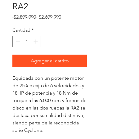
RA2
Precio
Precio
 $2.899.990 
$2.699.990
de
oferta
Cantidad
*
Agregar al carrito
Equipada con un potente motor 
de 250cc caja de 6 velocidades y 
18HP de potencia y 18 Nm de 
torque a las 6.000 rpm y frenos de 
disco en las dos ruedas la RA2 se 
destaca por su calidad distintiva, 
siendo parte de la reconocida 
serie Cyclone.