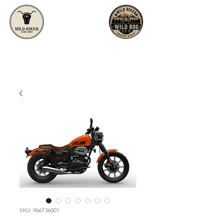
SKU: 966736001