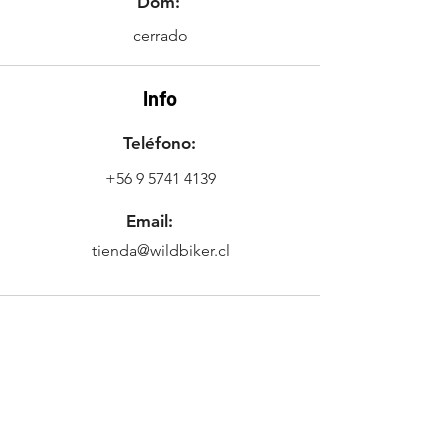
Dom:
cerrado
Info
Teléfono:
+56 9 5741 4139
Email:
tienda@wildbiker.cl
Ubicación
Freire 634,
2421433
Quilpué, Valparaíso,
Chile