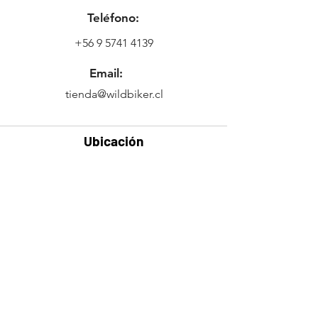
Teléfono:
+56 9 5741 4139
Email:
tienda@wildbiker.cl
Ubicación
Freire 634,
2421433
Quilpué, Valparaíso,
Chile
Contáctenme
AQUÍ