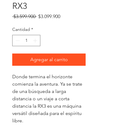
RX3
Precio
Precio
 $3.599.900 
$3.099.900
de
oferta
Cantidad
*
Agregar al carrito
Donde termina el horizonte 
comienza la aventura. Ya se trate 
de una búsqueda a larga 
distancia o un viaje a corta 
distancia la RX3 es una máquina 
versátil diseñada para el espíritu 
libre.