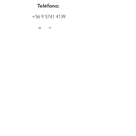
Teléfono:
+56 9 5741 4139
Email:
tienda@wildbiker.cl
Ubicación
Freire 634,
2421433
Quilpué, Valparaíso,
Chile
Contáctenme
AQUÍ