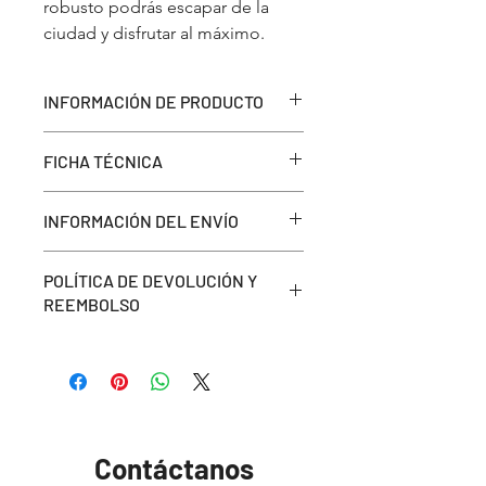
robusto podrás escapar de la 
ciudad y disfrutar al máximo.
INFORMACIÓN DE PRODUCTO
FICHA TÉCNICA
Cilindrada
1037 cc
Descarga la ficha técnica
aquí
Capacidad de Estanque
INFORMACIÓN DEL ENVÍO
20 LTS
Peso
Entrega en nuestro local ubicado en
131 kgs
POLÍTICA DE DEVOLUCIÓN Y
Freire 634, Quilpué
Altura del asiento
REEMBOLSO
Encuentra nuestras políticas
aquí
Contáctanos