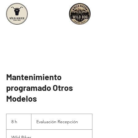
Mantenimiento
programado Otros
Modelos
Evaluación
Recepción
8 h
8
Evaluación Recepción
h
Wild Biker