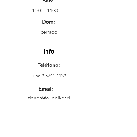
Sáb:
11:00 - 14:30
Dom:
cerrado
Info
Teléfono:
+56 9 5741 4139
Email:
tienda@wildbiker.cl
Ubicación
Freire 634,
2421433
Quilpué, Valparaíso,